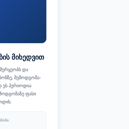
ი
ბის მიხედვით
მერყეობს და
ზონზე, შემოდგომა-
დ ეს პერიოდია
მოდგომაზე ფასი
ოდის.
ᲔᲖᲝᲜᲘ