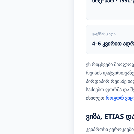
ნოე–მარ · 199₾-
ᲯᲐᲕᲨᲜᲘᲡ ᲕᲐᲓᲐ
4–6 კვირით ადრ
ეს რიცხვები მხოლოდ
რეისის დატვირთვაზ
პირდაპირ რეისზე ია
საძიებო ფორმა და 
იხილეთ
როგორ ვიყი
ვიზა, ETIAS 
კვიპროსი ევროკავშირ