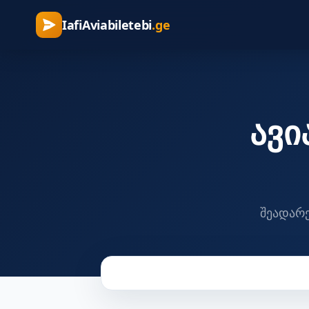
IafiAviabiletebi
.ge
ავ
შეადარე