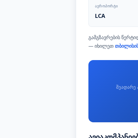
ᲐᲔᲠᲝᲞᲝᲠᲢᲘ
LCA
გამგზავრების წერტ
— იხილეთ
თბილისი
შეადარე 
ავიაკომპანიე