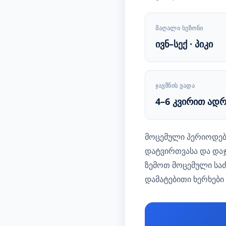
ᲛᲐᲦᲐᲚᲘ ᲡᲔᲖᲝᲜᲘ
ივნ–სექ · პიკი
ᲯᲐᲕᲨᲜᲘᲡ ᲕᲐᲓᲐ
4–6 კვირით ადრ
მოცემული პერიოდებ
დატვირთვასა და დაჯ
ზემოთ მოცემული სა
დამატებითი ხერხებ