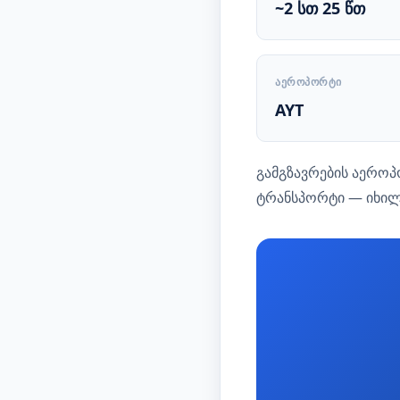
~2 სთ 25 წთ
ᲐᲔᲠᲝᲞᲝᲠᲢᲘ
AYT
გამგზავრების აერო
ტრანსპორტი — იხი