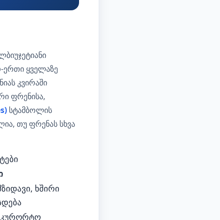
ლბიუჯეტიანი
თ-ერთი ყველაზე
ნიას კვირაში
რი ფრენისა,
s)
სტამბოლის
ია, თუ ფრენას სხვა
ტები
ი
ზიდავი, ხშირი
სდება
საკურორტო