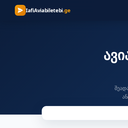
IafiAviabiletebi
.ge
ავ
შეად
ა