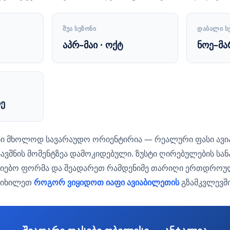
ᲨᲣᲐ ᲡᲔᲖᲝᲜᲘ
ᲓᲐᲑᲐᲚᲘ Ს
აპრ–მაი · ოქტ
ნოე–მა
ე
ი მხოლოდ სავარაუდო ორიენტირია — რეალური ფასი ავიაკ
ავშნის მომენტზეა დამოკიდებული. ზუსტი ღირებულების სან
ძიებო ფორმა და შეადარეთ რამდენიმე თარიღი ერთდროუ
ი იხილეთ
როგორ ვიყიდოთ იაფი ავიაბილეთის
გზამკვლევში