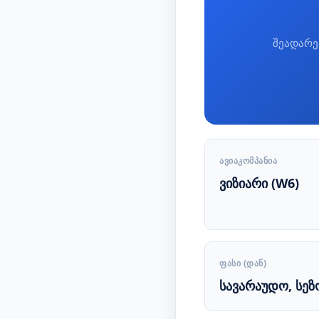
შეადარე
ᲐᲕᲘᲐᲙᲝᲛᲞᲐᲜᲘᲐ
ვიზიარი (W6)
ᲤᲐᲡᲘ (ᲓᲐᲜ)
სავარაუდო, სეზ