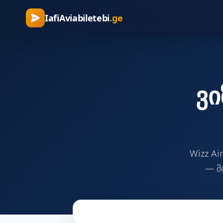
IafiAviabiletebi
.ge
ვი
Wizz A
— მ