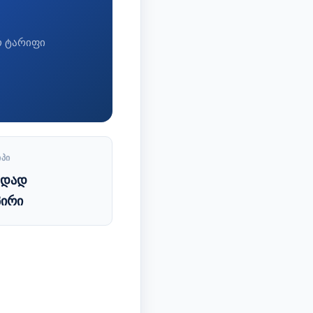
ო ტარიფი
ᲘᲞᲘ
ადად
პირი