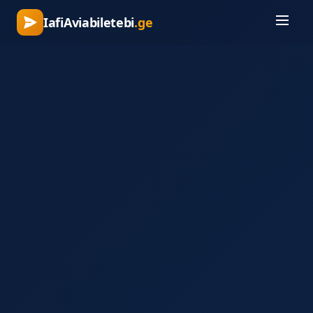
IafiAviabiletebi
.ge