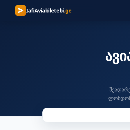
IafiAviabiletebi
.ge
ავ
შეადარე
ლონდონი