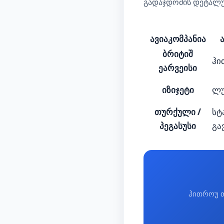
გადაჯდომის დეტალუ
ავიაკომპანია
ბრიტიშ
ჰი
ეარვეისი
იზიჯეტი
ლუ
თურქული /
სტ
პეგასუსი
გა
ჰითროუ თ