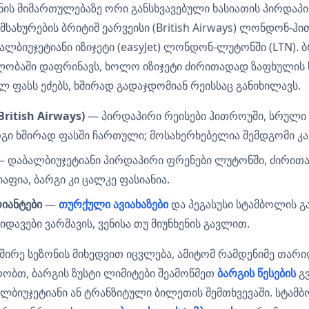
ს მიმართულებაზე ორი განსხვავებული ხასიათის პირდაპი
სახურების ბრიტიშ ეარვეისი (British Airways) ლონდონ-ჰი
ლბიუჯეტიანი იზიჯეტი (easyJet) ლონდონ-ლუტონში (LTN). ბ
ობაში დაფრინავს, ხოლო იზიჯეტი ძირითადად ზაფხულის ს
ლ ფასს ეძებს, ხშირად გადაჯდომიან რეისსაც განიხილავს.
British Airways)
— პირდაპირი რეისები ჰითროუში, სრული 
გი ხშირად ფასში ჩართული; მოსახერხებელია შემდგომი კა
 დაბალბიუჯეტიანი პირდაპირი ფრენები ლუტონში, ძირით
აფია, ბარგი კი ცალკე ფასიანია.
იანტები
—
თურქული ავიახაზები
და პეგასუსი სტამბოლის გ
დავები ვარშავის, ვენისა თუ მიუნხენის გავლით.
ხშირე სეზონის მიხედვით იცვლება, ამიტომ რამდენიმე თარ
რობთ, ბარგის ზუსტი ლიმიტები შეამოწმეთ
ბარგის წესების
გვ
ლბიუჯეტიანი ან ტრანზიტული ბილეთის შემთხვევაში. სტა