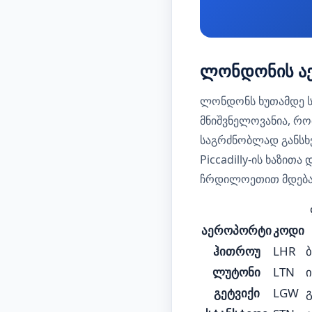
ლონდონის აე
ლონდონს ხუთამდე ს
მნიშვნელოვანია, რ
საგრძნობლად განსხვ
Piccadilly-ის ხაზით
ჩრდილოეთით მდებარ
აეროპორტი
კოდი
ჰითროუ
LHR
ლუტონი
LTN
ი
გეტვიქი
LGW