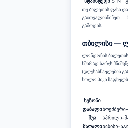
სტანსტედი
STN
თუ ბილეთის ფასი და
გაითვალისწინეთ — 
გამოდის.
თბილისი — ლ
ლონდონის ბილეთის 
ხშირად ხარჯს მნიშვ
(დღესასწაულების გა
ხოლო პიკი ზაფხულსა
სეზონი
დაბალი
ნოემბერი–
შუა
აპრილი–მა
მაღალი
ივნისი–აგ